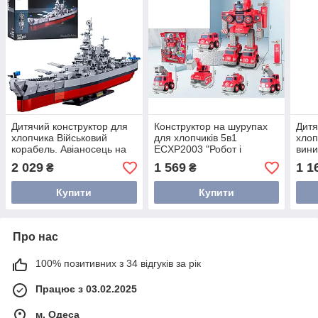
Дитячий конструктор для
Конструктор на шурупах
Дитя
хлопчика Військовий
для хлопчиків 5в1
хлоп
корабель. Авіаносець на
ECXP2003 "Робот і
вини
1739 деталей
транспорт" 91 деталь
2 029
1 569
1 1
₴
₴
Купити
Купити
Про нас
100% позитивних з 34 відгуків за рік
Працює з 03.02.2025
м. Одеса