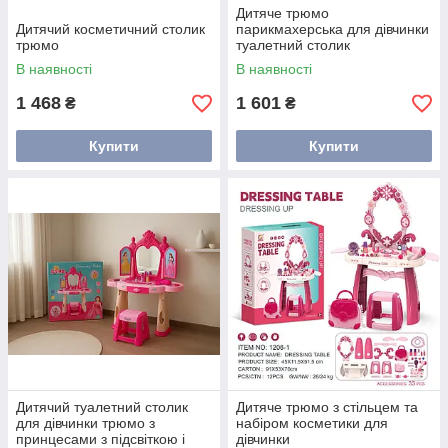
Дитяче трюмо
Дитячий косметичний столик
парикмахерська для дівчинки
трюмо
туалетний столик
В наявності
В наявності
1 468
1 601
₴
₴
Купити
Купити
Дитячий туалетний столик
Дитяче трюмо з стільцем та
для дівчинки трюмо з
набіром косметики для
принцесами з підсвіткою і
дівчинки