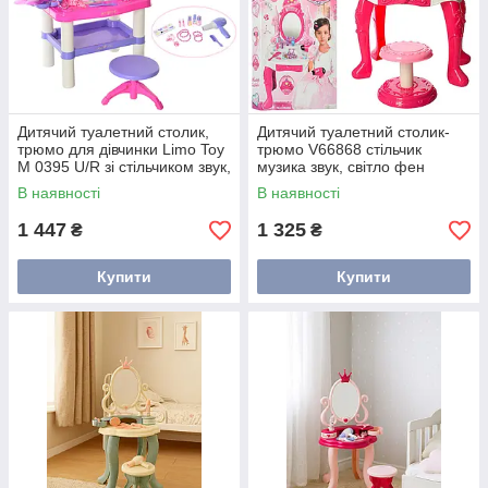
Дитячий туалетний столик,
Дитячий туалетний столик-
трюмо для дівчинки Limo Toy
трюмо V66868 стільчик
M 0395 U/R зі стільчиком звук,
музика звук, світло фен
світло аксесуари
аксесуари рожевий
В наявності
В наявності
1 447
1 325
₴
₴
Купити
Купити