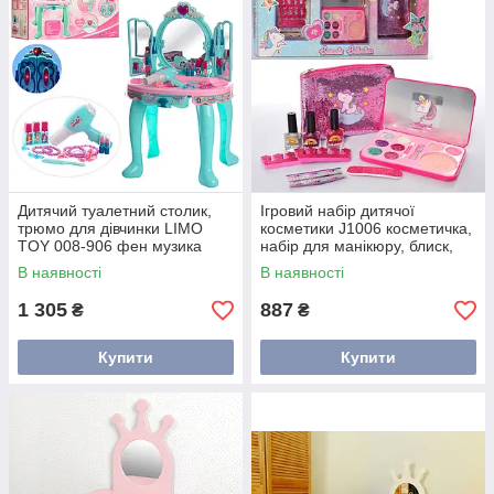
Дитячий туалетний столик,
Ігровий набір дитячої
трюмо для дівчинки LIMO
косметики J1006 косметичка,
TOY 008-906 фен музика
набір для манікюру, блиск,
світло аксесуари блакитний
пудра, рум'яна
В наявності
В наявності
1 305
887
₴
₴
Купити
Купити