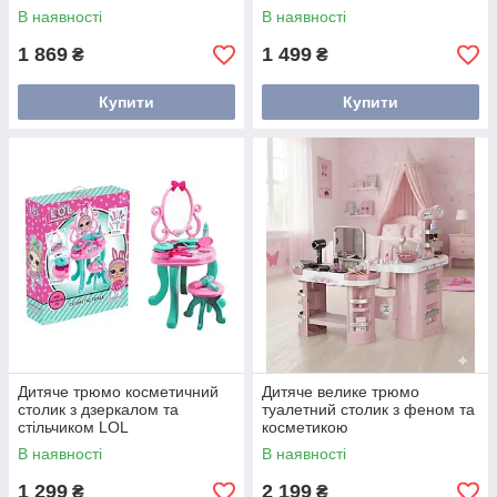
звуками
В наявності
В наявності
1 869
1 499
₴
₴
Купити
Купити
Дитяче трюмо косметичний
Дитяче велике трюмо
столик з дзеркалом та
туалетний столик з феном та
стільчиком LOL
косметикою
В наявності
В наявності
1 299
2 199
₴
₴