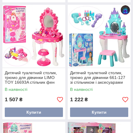
Дитячий туалетний столик,
Дитячий туалетний столик,
трюмо для дівчинки LIMO
трюмо для дівчинки 661-127
TOY 16693A стільчик фен
зі стільчиком і аксесуарами
музика світло аксесуари
блакитний
В наявності
В наявності
рожевий
1 507
1 222
₴
₴
Купити
Купити