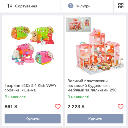
Сортування
0
Фільтри
Великий пластиковий
Тварини 21023-4 KEENWAY
ляльковий будиночок з
собачка, кішечка
меблями та ляльками 290
предметів
В наявності
В наявності
861
2 223
₴
₴
Купити
Купити