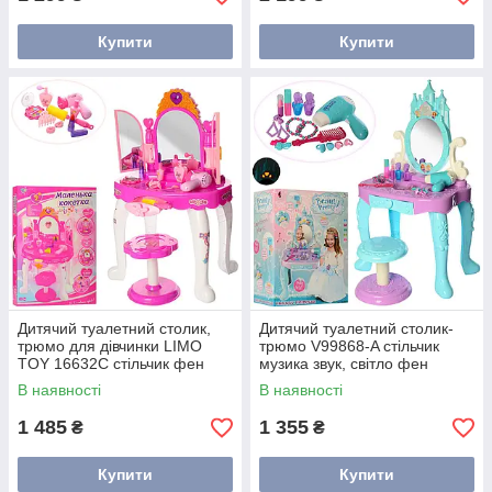
Купити
Купити
Дитячий туалетний столик,
Дитячий туалетний столик-
трюмо для дівчинки LIMO
трюмо V99868-A стільчик
TOY 16632C стільчик фен
музика звук, світло фен
музика світло аксесуари
аксесуари блакитний
В наявності
В наявності
рожевий
1 485
1 355
₴
₴
Купити
Купити