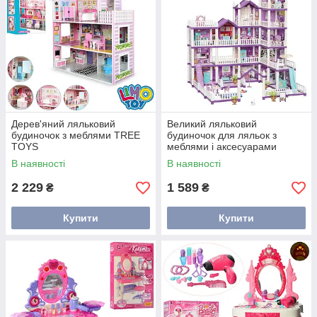
Дерев'яний ляльковий
Великий ляльковий
будиночок з меблями TREE
будиночок для ляльок з
TOYS
меблями і аксесуарами
В наявності
В наявності
2 229
1 589
₴
₴
Купити
Купити