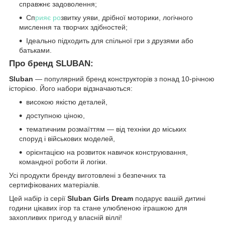
справжнє задоволення;
Сп
рияє ро
звитку уяви, дрібної моторики, логічного
мислення та творчих здібностей;
Ідеально підходить для спільної гри з друзями або
батьками.
Про бренд SLUBAN:
Sluban
— популярний бренд конструкторів з понад 10-річною
історією. Його набори відзначаються:
високою якістю деталей,
доступною ціною,
тематичним розмаїттям — від техніки до міських
споруд і військових моделей,
орієнтацією на розвиток навичок конструювання,
командної роботи й логіки.
Усі продукти бренду виготовлені з безпечних та
сертифікованих матеріалів.
Цей набір із серії
Sluban Girls Dream
подарує вашій дитині
години цікавих ігор та стане улюбленою іграшкою для
захопливих пригод у власній віллі!