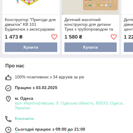
Конструктор "Пригоди для
Дитячий магнітний
Дитя
дівчаток" KB 101
конструктор для дитини
дівч
Будиночок з аксесуарами
Трек з трубопроводом та
цент
887 деталей
кульками 172 деталі
1 473
1 580
1 2
₴
₴
Купити
Купити
Про нас
100% позитивних з 34 відгуків за рік
Працює з 03.02.2025
м. Одеса
вул. Аеропортівська, 9, Одеська область, 65033, Одеса,
Україна
Контакти
Сьогодні працює з 09:00 до 21:00