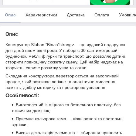
Опис
Характеристики
Доставка
Оплата
Умови п
Опис
Конструктор Sluban "Вілла"strong> — це чудовий подарунок
для дітей віком від 6 років. У наборі є 30-сантиметровий
будиночок, меблі, фігурки та транспорт, що дозволяє дитині
створити повноцінну сюжетну сцену. Цей набір надихає на
творчість, сприяє розвитку уяви та логіки.
Складання конструктора перетворюється на захопливий
процес, який розвиває логічне та аналітичне мислення,
пам’ять, дрібну моторику та просторове уявлення.
Особливості:
Виготовлений із міцного та безпечного пластику, без
токсичних домішок;
Приємна кольорова гама — ніжні рожеві та пастельні
відтінки;
Висока деталізація елементів — збирання приносить