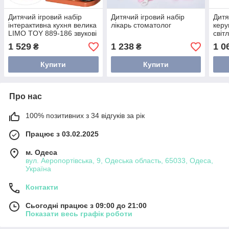
Дитячий ігровий набір
Дитячий ігровий набір
Дитя
інтерактивна кухня велика
лікарь стоматолог
керу
LIMO TOY 889-186 звукові
світ
та світлові ефекти
1 529
1 238
1 0
₴
₴
Купити
Купити
Про нас
100% позитивних з 34 відгуків за рік
Працює з 03.02.2025
м. Одеса
вул. Аеропортівська, 9, Одеська область, 65033, Одеса,
Україна
Контакти
Сьогодні працює з 09:00 до 21:00
Показати весь графік роботи