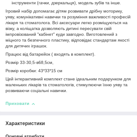
інструменти (гачки, дзеркальця), модель зубів та інше.
Ігровий набір допомагає дітям розвивати дрібну моторику,
уяву, комунікативні навички та розуміння важливості професій
лікаря та стоматолога. Всі аксесуари легко розміщуються на
візку, а коліщатка дозволяють дитині пересувати свій
імпровізований "кабінет" куди завгодно. Виготовлений з
міцного та безпечного пластику, відповідає стандартам якості
для дитячих іграшок.
Працює від батарейок ( входять в комплект).
Розмір 33-30,5-в68,5см,
Розмір коробки: 43*33*15 см
Цей інтерактивний комплект стане ідеальним подарунком для
маленьких лікарів та стоматологів, стимулюючи їхню уяву та
розвиваючи соціальні навички.
Приховати
Характеристики
Основні атрибути