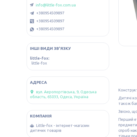
info@little-fox.com.ua
+380954509897
+380954509897
+380954509897
ІНШІ ВИДИ ЗВ'ЯЗКУ
little-fox
little-fox
Конструкт
вул. Аеропортівська, 9, Одеська
область, 65033, Одеса, Україна
Дитячі ко
також баг
Звісно, ​
Перший ет
предмети,
Little-fox - інтернет-магазин
спроб нак
дитячих товарів
тільки пр