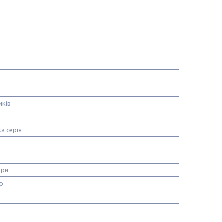
иків
а серія
ори
р