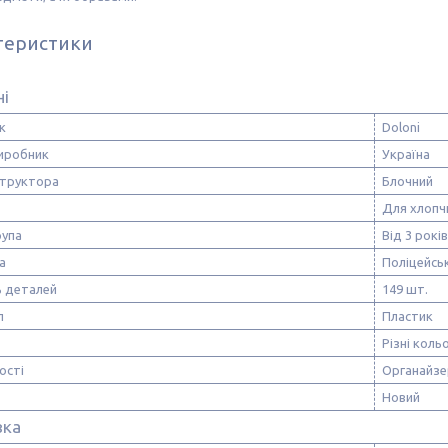
теристики
ні
к
Doloni
виробник
Україна
структора
Блочний
Для хлопч
рупа
Від 3 років
а
Поліцейськ
ь деталей
149 шт.
л
Пластик
Різні коль
ості
Органайзе
Новий
вка