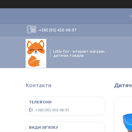
✅
+380 (95) 450-98-97
Little-fox - інтернет-магазин
дитячих товарів
Контакти
Дитяч
+380 (95) 450-98-97