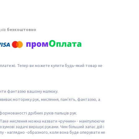
днів
безкоштовно
 платежі. Тепер ви можете купити будь-який товар не
явити фантазію вашому малюку.
иває моторику рук, мислення, пам'ять, фантазію, а
сформованості дрібних рухів пальців рук.
. Таке мислення можна назвати «ручним» - маніпулюючи
озумові задачі вирішує руками. Чим більший запас дій і
у - наглядно -образного, коли вона буде оперувати не