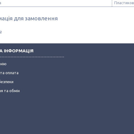
а
Пластиков
ація для замовлення
₴
А ІНФОРМАЦІЯ
анію
та оплата
безпеки
я та обмін