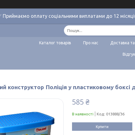
 Приймаємо оплату соціальними виплатами до 12 місяці
Каталог товарів
Про нас
Доставка та
Відгу
ий конструктор Поліція у пластиковому боксі 
585 ₴
В наявності
Код:
013888/36
Купити