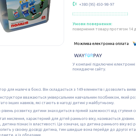
+380 (95) 450-98-97
повернення товару протягом 14 
У компанії підключені електронні
покидаючи сайту.
ор для малечі в боксі. Він складається з 149 елементів і дозволить ви
нструктори вважаються універсальним навчальним посібником, який розв
ато інших навиків, які стають в нагоді дитині у майбутньому.
​що рівень розвитку дитини знаходиться в прямій залежності від ступеня 
ап мислення, характерний для дітей раннього віку, називається дієвим
 дитина пізнає їх властивості. Це означає, що дитина раннього віку всі р
опить у своєму досвіді дитина, тим швидше вона перейде до другої етап
едмети, а їх образами.