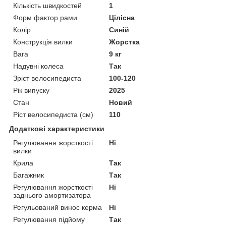
Кількість швидкостей
1
Форм фактор рами
Цілісна
Колір
Синій
Конструкція вилки
Жорстка
Вага
9 кг
Надувні колеса
Так
Зріст велосипедиста
100-120
Рік випуску
2025
Стан
Новий
Ріст велосипедиста (см)
110
Додаткові характеристики
Регулювання жорсткості
Ні
вилки
Крила
Так
Багажник
Так
Регулювання жорсткості
Ні
заднього амортизатора
Регульований винос керма
Ні
Регулювання підйому
Так