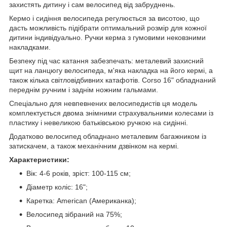
захистять дитину і сам велосипед від забруднень.
Кермо і сидіння велосипеда регулюється за висотою, що
дасть можливість підібрати оптимальний розмір для кожної
дитини індивідуально. Ручки керма з гумовими нековзними
накладками.
Безпеку під час катання забезпечать: металевий захисний
щит на ланцюгу велосипеда, м'яка накладка на його кермі, а
також кілька світловідбивних катафотів. Corso 16" обладнаний
переднім ручним і заднім ножним гальмами.
Спеціально для невпевнених велосипедистів ця модель
комплектується двома знімними страхувальними колесами із
пластику і невеликою батьківською ручкою на сидінні.
Додатково велосипед обладнано металевим багажником із
затискачем, а також механічним дзвінком на кермі.
Характеристики:
Вік: 4-6 років, зріст: 100-115 см;
Діаметр коліс: 16";
Каретка: American (Американка);
Велосипед зібраний на 75%;