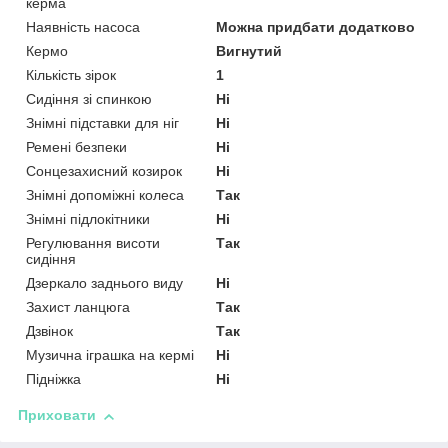
керма
Наявність насоса
Можна придбати додатково
Кермо
Вигнутий
Кількість зірок
1
Сидіння зі спинкою
Ні
Знімні підставки для ніг
Ні
Ремені безпеки
Ні
Сонцезахисний козирок
Ні
Знімні допоміжні колеса
Так
Знімні підлокітники
Ні
Регулювання висоти
Так
сидіння
Дзеркало заднього виду
Ні
Захист ланцюга
Так
Дзвінок
Так
Музична іграшка на кермі
Ні
Підніжка
Ні
Приховати