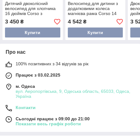
Дитячий двоколісний
Велосипед для дитини з
Двок
велосипед для хлопчика
додатковими колеса
вел
16 дюймів Corso з
магнієва рама Corso 14
дюйм
підтримуючими колесами
дюймів
кол
3 450
4 542
3 5
₴
₴
Купити
Купити
Про нас
100% позитивних з 34 відгуків за рік
Працює з 03.02.2025
м. Одеса
вул. Аеропортівська, 9, Одеська область, 65033, Одеса,
Україна
Контакти
Сьогодні працює з 09:00 до 21:00
Показати весь графік роботи