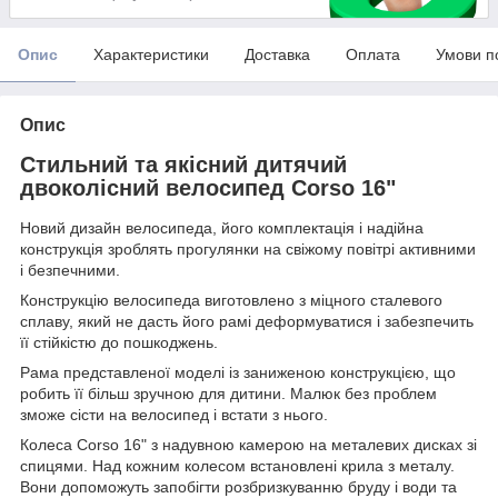
Опис
Характеристики
Доставка
Оплата
Умови п
Опис
Cтильний та якісний дитячий
двоколісний велосипед Corso 16"
Новий дизайн велосипеда, його комплектація і надійна
конструкція зроблять прогулянки на свіжому повітрі активними
і безпечними.
Конструкцію велосипеда виготовлено з міцного сталевого
сплаву, який не дасть його рамі деформуватися і забезпечить
її стійкістю до пошкоджень.
Рама представленої моделі із заниженою конструкцією, що
робить її більш зручною для дитини. Малюк без проблем
зможе сісти на велосипед і встати з нього.
Колеса Corso 16" з надувною камерою на металевих дисках зі
спицями. Над кожним колесом встановлені крила з металу.
Вони допоможуть запобігти розбризкуванню бруду і води та