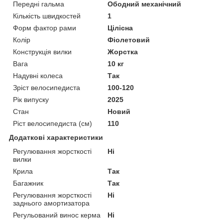
Передні гальма
Ободний механічний
Кількість швидкостей
1
Форм фактор рами
Цілісна
Колір
Фіолетовий
Конструкція вилки
Жорстка
Вага
10 кг
Надувні колеса
Так
Зріст велосипедиста
100-120
Рік випуску
2025
Стан
Новий
Ріст велосипедиста (см)
110
Додаткові характеристики
Регулювання жорсткості
Ні
вилки
Крила
Так
Багажник
Так
Регулювання жорсткості
Ні
заднього амортизатора
Регульований винос керма
Ні