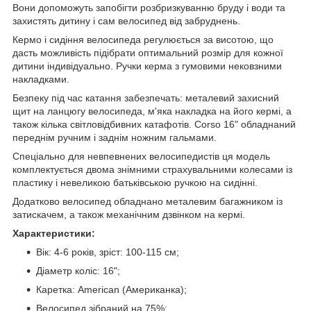
Вони допоможуть запобігти розбризкуванню бруду і води та
захистять дитину і сам велосипед від забруднень.
Кермо і сидіння велосипеда регулюється за висотою, що
дасть можливість підібрати оптимальний розмір для кожної
дитини індивідуально. Ручки керма з гумовими нековзними
накладками.
Безпеку під час катання забезпечать: металевий захисний
щит на ланцюгу велосипеда, м'яка накладка на його кермі, а
також кілька світловідбивних катафотів. Corso 16" обладнаний
переднім ручним і заднім ножним гальмами.
Спеціально для невпевнених велосипедистів ця модель
комплектується двома знімними страхувальними колесами із
пластику і невеликою батьківською ручкою на сидінні.
Додатково велосипед обладнано металевим багажником із
затискачем, а також механічним дзвінком на кермі.
Характеристики:
Вік: 4-6 років, зріст: 100-115 см;
Діаметр коліс: 16";
Каретка: American (Американка);
Велосипед зібраний на 75%;