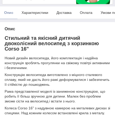
Опис
Характеристики
Доставка
Оплата
Умови п
Опис
Cтильний та якісний дитячий
двоколісний велосипед з корзинкою
Corso 16"
Новий дизайн велосипеда, його комплектація і надійна
конструкція зроблять прогулянки на свіжому повітрі активними
і безпечними.
Конструкцію велосипеда виготовлено з міцного сталевого
сплаву, який не дасть його рамі деформуватися і забезпечить
її стійкістю до пошкоджень.
Рама представленої моделі із заниженою конструкцією, що
робить її більш зручною для дитини. Малюк без проблем
зможе сісти на велосипед і встати з нього.
Колеса Corso 16" з надувною камерою на металевих дисках зі
спицями. Над кожним колесом встановлені крила з металу.