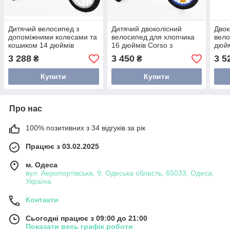
Дитячий велосипед з
Дитячий двоколісний
Двок
допоміжними колесами та
велосипед для хлопчика
вел
кошиком 14 дюймів
16 дюймів Corso з
дюйм
CORSO
підтримуючими колесами
кол
3 288
3 450
3 5
₴
₴
Купити
Купити
Про нас
100% позитивних з 34 відгуків за рік
Працює з 03.02.2025
м. Одеса
вул. Аеропортівська, 9, Одеська область, 65033, Одеса,
Україна
Контакти
Сьогодні працює з 09:00 до 21:00
Показати весь графік роботи