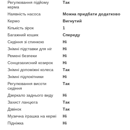
Регулювання підйому
Так
керма
Наявність насоса
Можна придбати додатково
Кермо
Вигнутий
Кількість зірок
1
Багажний кошик
Спереду
Сидіння зі спинкою
Ні
Знімні підставки для ніг
Ні
Ремені безпеки
Ні
Сонцезахисний козирок
Ні
Знімні допоміжні колеса
Так
Знімні підлокітники
Ні
Регулювання висоти
Так
сидіння
Дзеркало заднього виду
Ні
Захист ланцюга
Так
Дзвінок
Так
Музична іграшка на кермі
Ні
Підніжка
Ні