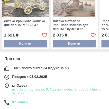
Дитяча іграшкова коляска
Дитяча металева
Ігро
для ляльки MELOGO
іграшкова коляска для
ляль
ляльки з сумкою та
та а
кошиком
1 621
2 835
2 8
₴
₴
Купити
Купити
Про нас
100% позитивних з 34 відгуків за рік
Працює з 03.02.2025
м. Одеса
вул. Аеропортівська, 9, Одеська область, 65033, Одеса,
Україна
Контакти