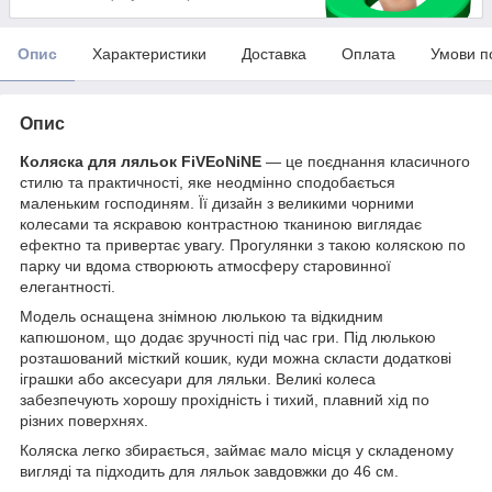
Опис
Характеристики
Доставка
Оплата
Умови п
Опис
Коляска для ляльок FiVEoNiNE
— це поєднання класичного
стилю та практичності, яке неодмінно сподобається
маленьким господиням. Її дизайн з великими чорними
колесами та яскравою контрастною тканиною виглядає
ефектно та привертає увагу. Прогулянки з такою коляскою по
парку чи вдома створюють атмосферу старовинної
елегантності.
Модель оснащена знімною люлькою та відкидним
капюшоном, що додає зручності під час гри. Під люлькою
розташований місткий кошик, куди можна скласти додаткові
іграшки або аксесуари для ляльки. Великі колеса
забезпечують хорошу прохідність і тихий, плавний хід по
різних поверхнях.
Коляска легко збирається, займає мало місця у складеному
вигляді та підходить для ляльок завдовжки до 46 см.