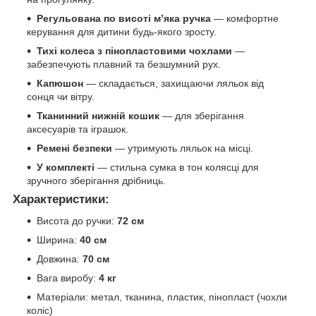
Регульована по висоті м’яка ручка
— комфортне
керування для дитини будь-якого зросту.
Тихі колеса з пінопластовими чохлами
—
забезпечують плавний та безшумний рух.
Капюшон
— складається, захищаючи ляльок від
сонця чи вітру.
Тканинний нижній кошик
— для зберігання
аксесуарів та іграшок.
Ремені безпеки
— утримують ляльок на місці.
У комплекті
— стильна сумка в тон колясці для
зручного зберігання дрібниць.
Характеристики:
Висота до ручки:
72 см
Ширина:
40 см
Довжина:
70 см
Вага виробу:
4 кг
Матеріали: метал, тканина, пластик, пінопласт (чохли
коліс)