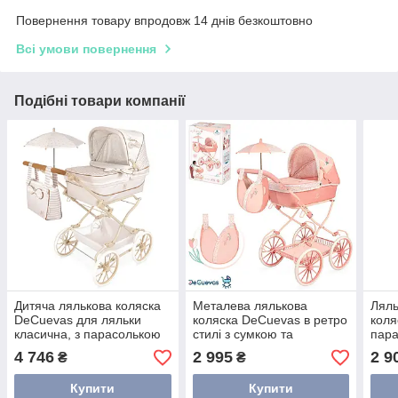
Повернення товару впродовж 14 днів безкоштовно
Всі умови повернення
Подібні товари компанії
Дитяча лялькова коляска
Металева лялькова
Ляль
DeCuevas для ляльки
коляска DeCuevas в ретро
коля
класична, з парасолькою
стилі з сумкою та
пара
та сумочкою
парасолькою
4 746
2 995
2 9
₴
₴
Купити
Купити