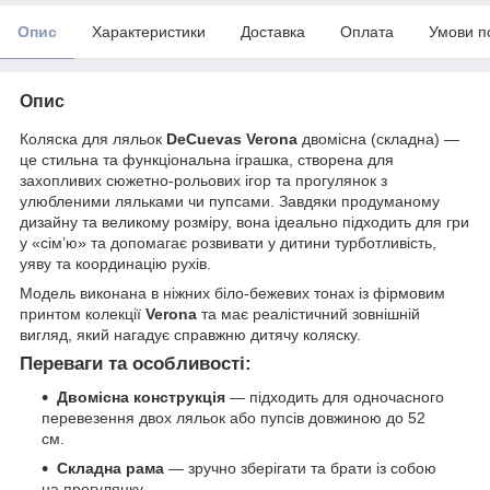
Опис
Характеристики
Доставка
Оплата
Умови п
Опис
Коляска для ляльок
DeCuevas Verona
двомісна (складна) —
це стильна та функціональна іграшка, створена для
захопливих сюжетно-рольових ігор та прогулянок з
улюбленими ляльками чи пупсами. Завдяки продуманому
дизайну та великому розміру, вона ідеально підходить для гри
у «сім’ю» та допомагає розвивати у дитини турботливість,
уяву та координацію рухів.
Модель виконана в ніжних біло-бежевих тонах із фірмовим
принтом колекції
Verona
та має реалістичний зовнішній
вигляд, який нагадує справжню дитячу коляску.
Переваги та особливості:
Двомісна конструкція
— підходить для одночасного
перевезення двох ляльок або пупсів довжиною до 52
см.
Складна рама
— зручно зберігати та брати із собою
на прогулянку.