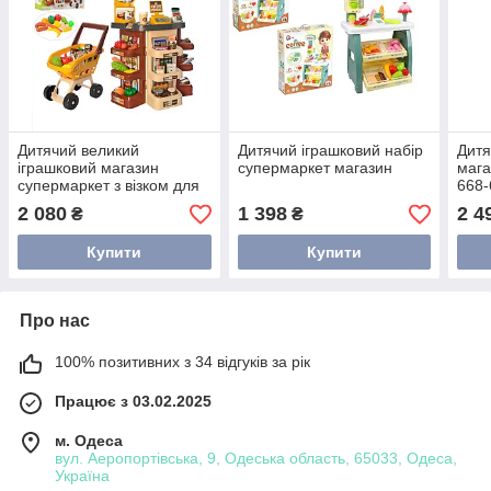
Дитячий великий
Дитячий іграшковий набір
Дитя
іграшковий магазин
супермаркет магазин
мага
супермаркет з візком для
668-
покупок
скан
2 080
1 398
2 4
₴
₴
Купити
Купити
Про нас
100% позитивних з 34 відгуків за рік
Працює з 03.02.2025
м. Одеса
вул. Аеропортівська, 9, Одеська область, 65033, Одеса,
Україна