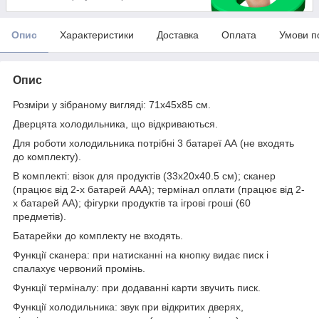
Опис
Характеристики
Доставка
Оплата
Умови п
Опис
Розміри у зібраному вигляді: 71х45х85 см.
Дверцята холодильника, що відкриваються.
Для роботи холодильника потрібні 3 батареї АА (не входять
до комплекту).
В комплекті: візок для продуктів (33х20х40.5 см); сканер
(працює від 2-х батарей ААА); термінал оплати (працює від 2-
х батарей АА); фігурки продуктів та ігрові гроші (60
предметів).
Батарейки до комплекту не входять.
Функції сканера: при натисканні на кнопку видає писк і
спалахує червоний промінь.
Функції терміналу: при додаванні карти звучить писк.
Функції холодильника: звук при відкритих дверях,