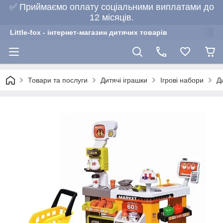
✅ Приймаємо оплату соціальними виплатами до
12 місяців.
Little-fox - інтернет-магазин дитячих товарів
Товари та послуги
Дитячі іграшки
Ігрові набори
Д