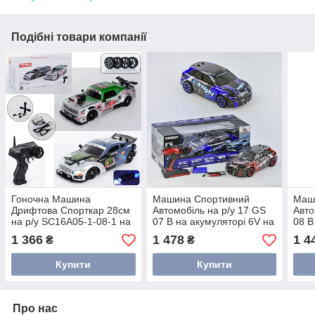
Подібні товари компанії
Гоночна Машина
Машина Спортивний
Маш
Дрифтова Спорткар 28см
Автомобіль на р/у 17 GS
Авто
на р/у SC16A05-1-08-1 на
07 B на акумуляторі 6V на
08 B
акумуляторі / на
радіокеруванні
раді
1 366
1 478
1 4
₴
₴
радіокеруванні / 2 види
Купити
Купити
Про нас