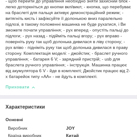
- щоб перейти до управління необхідно зняти захисний блок -
легко доторкніться до кнопки вкл/викл; - кнопка, що перебуває
на браслеті для пальця активує демонстраційний режим; -
витягніть кисть і зафіксуйте її долонькою вниз паралельно
підлозі, в такому положенні машинка не буде рухатися, і Ви
зможете почати управління; - рух вперед - опустіть пальці до
підлоги; - рух назад - підійміть пальці вгору; - рух вправо -
поверніть руку так щоб долонька дивилася в ліву сторону; -
рух вліво - підніміть руку так щоб долонька дивилася в праву
сторону. Комплектація моделі: - джойстик; - браслет ручного
управління; - батарея 6 V; - зарядний пристрій; - usb для
браслета ручного управління; - інструкція. Машинка працює
від акумулятора 6 V - йде в комплекті; Джойстик працює від 2-
х батарейок типу «АА» - не йдуть в комплекті.
Приховати
Характеристики
Основні
Виробник
JOY
Країна виробник
Китай