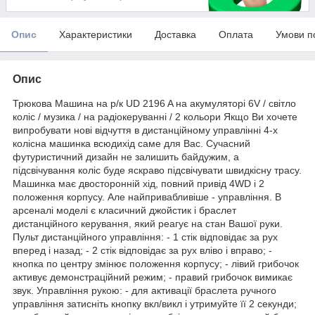
Опис
Характеристики
Доставка
Оплата
Умови п
Опис
Трюкова Машина на р/к UD 2196 A на акумуляторі 6V / світло
коліс / музика / на радіокеруванні / 2 кольори Якщо Ви хочете
випробувати нові відчуття в дистанційному управлінні 4-х
колісна машинка всюдихід саме для Вас. Сучасний
футуристичний дизайн не залишить байдужим, а
підсвічування коліс буде яскраво підсвічувати швидкісну трасу.
Машинка має двосторонній хід, повний привід 4WD і 2
положення корпусу. Але найпривабливіше - управління. В
арсеналі моделі є класичний джойстик і браслет
дистанційного керування, який реагує на стан Вашої руки.
Пульт дистанційного управління: - 1 стік відповідає за рух
вперед і назад; - 2 стік відповідає за рух вліво і вправо; -
кнопка по центру змінює положення корпусу; - лівий грибочок
активує демонстраційний режим; - правий грибочок вимикає
звук. Управління рукою: - для активації браслета ручного
управління затисніть кнопку вкл/викл і утримуйте її 2 секунди;