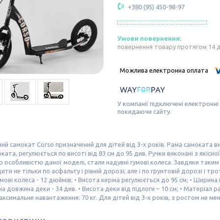
+380 (95) 450-98-97
повернення товару протягом 14 
У компанії підключені електронні
покидаючи сайту.
ий самокат Corso призначений для дітей від 3-х років. Рама самоката в
ката, регулюється по висоті від 83 см до 95 див. Ручки виконані з якісно
 особливістю даної моделі, стали надувні гумові колеса. Завдяки таким
ити не тільки по асфальту і рівній дорозі, але і по грунтовій дорозі і т
умові колеса - 12 дюймів; • Висота керма регулюється до 95 см; • Ширина к
на довжина деки - 34 див. • Висота деки від підлоги – 10 см; • Матеріал р
Максимальне навантаження: 70 кг. Для дітей від 3-х років, з ростом не мен