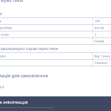
теристики
ні
к
JOY
виробник
Китай
 коліс
2
Новий
тувальницькі характеристики
рупа
Від 1 року
Самокат
ація для замовлення
0 ₴
А ІНФОРМАЦІЯ