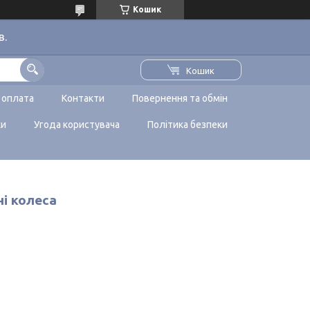
Кошик
в.
Кошик
 оплата
Контакти
Повернення та обмін
ки
Угода користувача
Політика безпеки
ні колеса