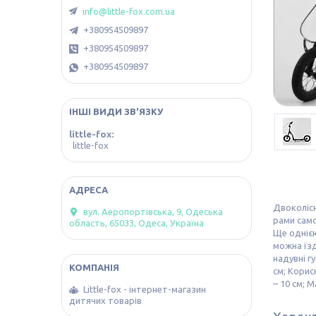
info@little-fox.com.ua
+380954509897
+380954509897
+380954509897
ІНШІ ВИДИ ЗВ'ЯЗКУ
little-fox
little-fox
Двоколісн
вул. Аеропортівська, 9, Одеська
рами само
область, 65033, Одеса, Україна
Ще однією
можна їзд
надувні г
см; Корис
– 10 см; 
Little-fox - інтернет-магазин
дитячих товарів