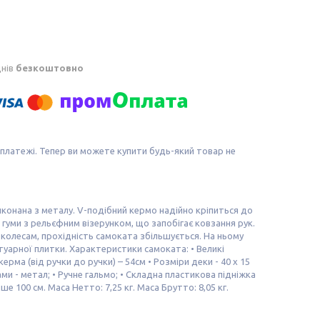
днів
безкоштовно
 платежі. Тепер ви можете купити будь-який товар не
иконана з металу. V-подібний кермо надійно кріпиться до
ї гуми з рельєфним візерунком, що запобігає ковзання рук.
 колесам, прохідність самоката збільшується. На ньому
ротуарної плитки. Характеристики самоката: • Великі
ерма (від ручки до ручки) – 54см • Розміри деки - 40 х 15
ами - метал; • Ручне гальмо; • Складна пластикова підніжка
ше 100 см. Маса Нетто: 7,25 кг. Маса Брутто: 8,05 кг.