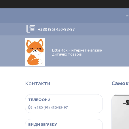
✅
+380 (95) 450-98-97
Little-fox - інтернет-магазин
дитячих товарів
Контакти
Самок
+380 (95) 450-98-97