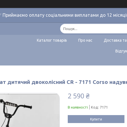
 Приймаємо оплату соціальними виплатами до 12 місяці
Каталог товарів
Про нас
Доставка та
Відгу
ат дитячий двоколісний CR - 7171 Corso надув
2 590 ₴
В наявності
Код:
7171
Купити