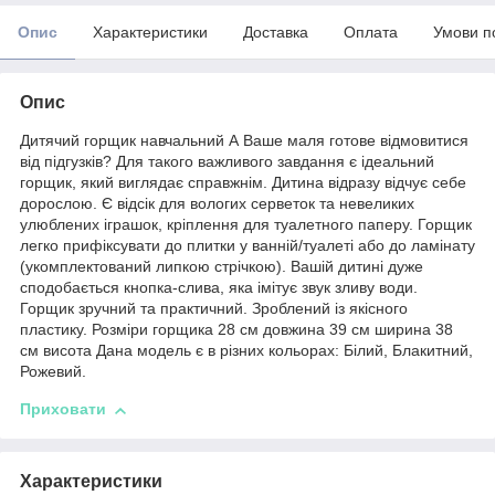
Опис
Характеристики
Доставка
Оплата
Умови п
Опис
Дитячий горщик навчальний А Ваше маля готове відмовитися
від підгузків? Для такого важливого завдання є ідеальний
горщик, який виглядає справжнім. Дитина відразу відчує себе
дорослою. Є відсік для вологих серветок та невеликих
улюблених іграшок, кріплення для туалетного паперу. Горщик
легко прифіксувати до плитки у ванній/туалеті або до ламінату
(укомплектований липкою стрічкою). Вашій дитині дуже
сподобається кнопка-слива, яка імітує звук зливу води.
Горщик зручний та практичний. Зроблений із якісного
пластику. Розміри горщика 28 см довжина 39 см ширина 38
см висота Дана модель є в різних кольорах: Білий, Блакитний,
Рожевий.
Приховати
Характеристики