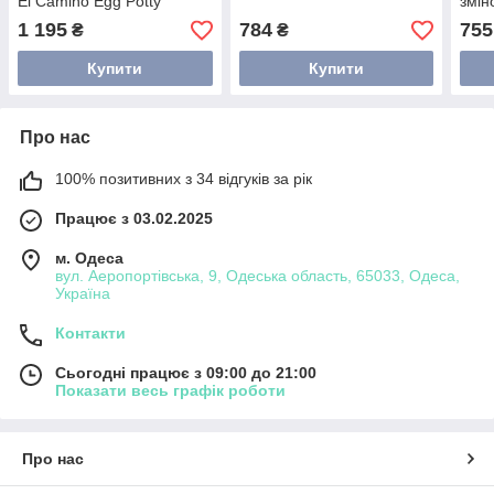
El Camino Egg Potty
змі
1 195
784
755
₴
₴
Купити
Купити
Про нас
100% позитивних з 34 відгуків за рік
Працює з 03.02.2025
м. Одеса
вул. Аеропортівська, 9, Одеська область, 65033, Одеса,
Україна
Контакти
Сьогодні працює з 09:00 до 21:00
Показати весь графік роботи
Про нас