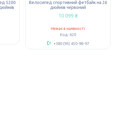
пед S200
Велосипед спортивний фетбайк на 26
дюймів
дюймів червоний
10 099 ₴
Немає в наявності
620
+380 (95) 450-98-97