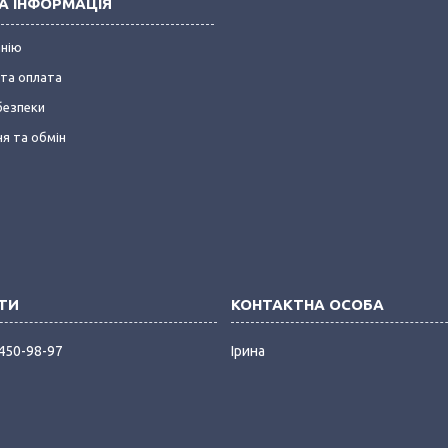
А ІНФОРМАЦІЯ
анію
та оплата
безпеки
я та обмін
 450-98-97
Ірина