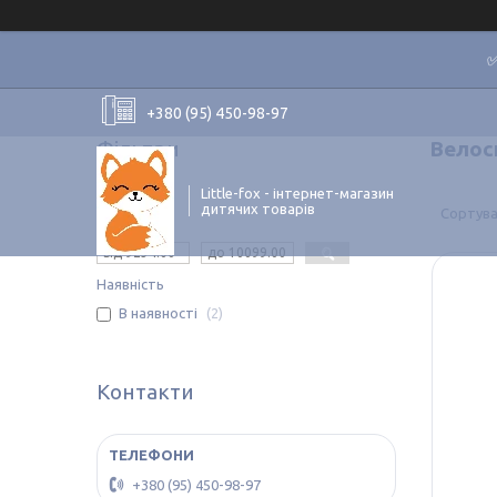
✅
+380 (95) 450-98-97
Фільтри
Велос
Little-fox - інтернет-магазин
дитячих товарів
Ціна
Наявність
В наявності
2
Контакти
+380 (95) 450-98-97