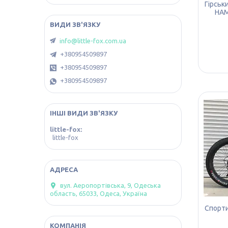
Гірськ
HAM
info@little-fox.com.ua
+380954509897
+380954509897
+380954509897
ІНШІ ВИДИ ЗВ'ЯЗКУ
little-fox
little-fox
вул. Аеропортівська, 9, Одеська
область, 65033, Одеса, Україна
Спорти