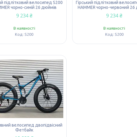
ий підлітковий велосипед S200
Гірський підлітковий велоси
MER чорно-синій 26 дюймів
HAMMER чорно-червоний 26 
9 234 ₴
9 234 ₴
В наявності
В наявності
S200
S200
вний велосипед двопідвісний
Фетбайк