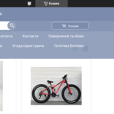
Кошик
в.
Кошик
 оплата
Контакти
Повернення та обмін
ки
Угода користувача
Політика безпеки