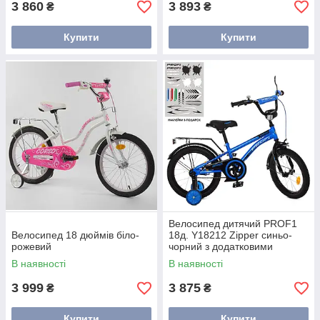
3 860
3 893
₴
₴
Купити
Купити
Велосипед дитячий PROF1
Велосипед 18 дюймів біло-
18д. Y18212 Zipper синьо-
рожевий
чорний з додатковими
колесами
В наявності
В наявності
3 999
3 875
₴
₴
Купити
Купити