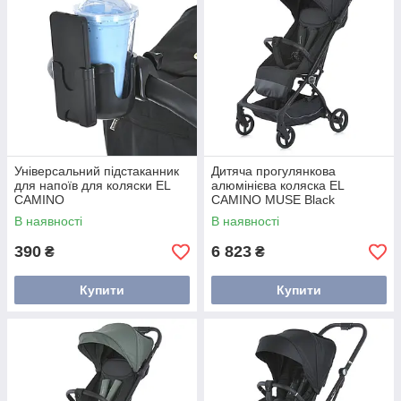
Універсальний підстаканник
Дитяча прогулянкова
для напоїв для коляски EL
алюмінієва коляска EL
CAMINO
CAMINO MUSE Black
автоскладання чорна
В наявності
В наявності
390
6 823
₴
₴
Купити
Купити