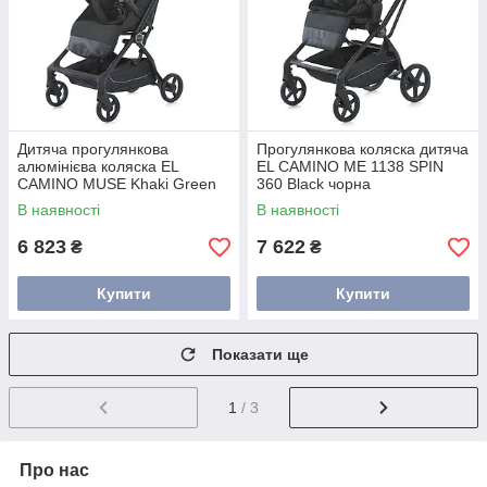
Дитяча прогулянкова
Прогулянкова коляска дитяча
алюмінієва коляска EL
EL CAMINO ME 1138 SPIN
CAMINO MUSE Khaki Green
360 Black чорна
зелена
В наявності
В наявності
6 823
7 622
₴
₴
Купити
Купити
Показати ще
1
/ 3
Про нас