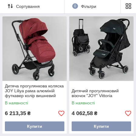
Сортування
0
Фільтри
Дитяча прогулянкова коляска
JOY Liliya рама алюміній
Дитячий прогулянковий
футкавер колір вишневий
візочок "JOY" Vittoria
В наявності
В наявності
6 213,35
4 062,58
₴
₴
Купити
Купити