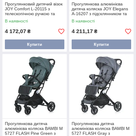
Прогулянковий дитячий візок
Прогулянкова алюмінієва
JOY Comfort L-20115 з
дитяча коляска JOY Elegans
телескопічною ручкою та
A-16207 з підсклянником та
підстаканником рожева
телескопічною ручкою
В наявності
В наявності
рожева
4 172,07
4 211,17
₴
₴
Купити
Купити
Прогулянкова дитяча
Прогулянкова дитяча
алюмінієва коляска BAMBI M
алюмінієва коляска BAMBI M
5727 FLASH Pine Green з
5727 FLASH Gray з