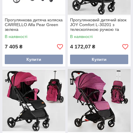
Прогулянкова дитяча коляска
Прогулянковий дитячий візок
CARRELLO Alfa Pear Green
JOY Comfort L-30201 з
зелена
телескопічною ручкою та
підстаканником фіолетова
В наявності
В наявності
7 405
4 172,07
₴
₴
Купити
Купити