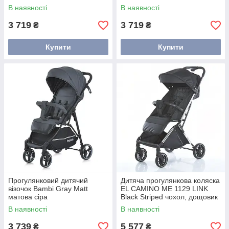
регульованою ручкою зелена
регульованою ручкою сіра
В наявності
В наявності
3 719
3 719
₴
₴
Купити
Купити
Прогулянковий дитячий
Дитяча прогулянкова коляска
візочок Bambi Gray Matt
EL CAMINO ME 1129 LINK
матова сіра
Black Striped чохол, дощовик
колір чорний
В наявності
В наявності
3 739
5 577
₴
₴