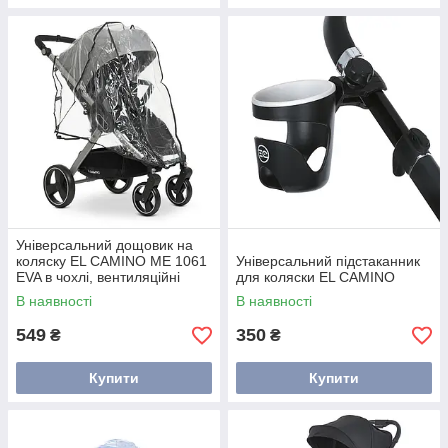
Універсальний дощовик на
коляску EL CAMINO ME 1061
Універсальний підстаканник
EVA в чохлі, вентиляційні
для коляски EL CAMINO
отвори
В наявності
В наявності
549
350
₴
₴
Купити
Купити