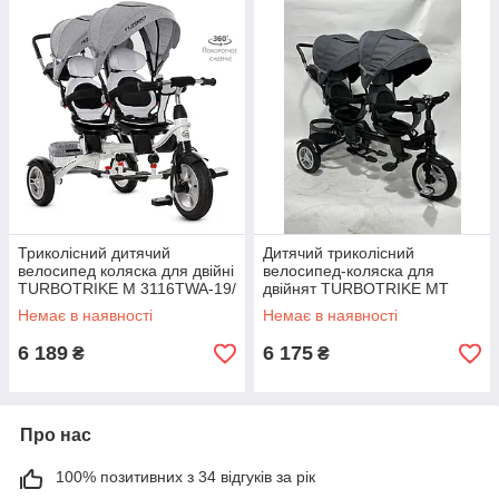
Триколісний дитячий
Дитячий триколісний
велосипед коляска для двійні
велосипед-коляска для
TURBOTRIKE M 3116TWA-19/
двійнят TURBOTRIKE MT
колір сірий **
1004DUOS-2 поворотне
Немає в наявності
Немає в наявності
сидіння, графіт
6 189
6 175
₴
₴
Про нас
100% позитивних з 34 відгуків за рік