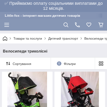
✅ Приймаємо оплату соціальними виплатами до
12 місяців.
Little-fox - інтернет-магазин дитячих товарів
Товари та послуги
Дитячий транспорт
Велосипеди тр
Велосипеди триколісні
Сортування
0
Фільтри