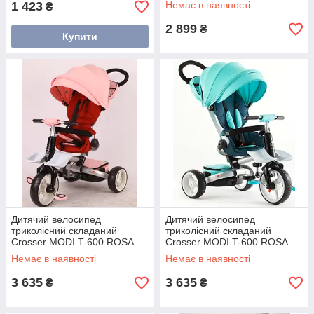
1 423
Немає в наявності
₴
2 899
₴
Купити
Дитячий велосипед
Дитячий велосипед
триколісний складаний
триколісний складаний
Crosser MODI T-600 ROSA
Crosser MODI T-600 ROSA
алюмінієвий з поворотним
алюмінієвий з поворотним
Немає в наявності
Немає в наявності
сидінням рожевий
сидінням бірюзовий
3 635
3 635
₴
₴