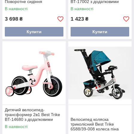
Поворотне сидіння
BT-17002 з додатковими
колесами українське
В наявності
В наявності
озвучування білий
3 698
1 423
₴
₴
Купити
Купити
Дитячий велосипед-
трансформер 2в1 Best Trike
BT-14680 з додатковими
Велосипед коляска
колесами українське
триколісний Best Trike
В наявності
озвучування рожевий
6588/39-008 колеса піна
смарагд