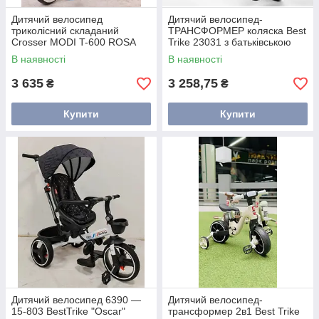
Дитячий велосипед
Дитячий велосипед-
триколісний складаний
ТРАНСФОРМЕР коляска Best
Crosser MODI T-600 ROSA
Trike 23031 з батьківською
алюмінієвий з поворотним
ручкою і знімними педалями
В наявності
В наявності
сидінням блакитний
3 635
3 258,75
₴
₴
Купити
Купити
Дитячий велосипед 6390 —
Дитячий велосипед-
15-803 BestTrike "Oscar"
трансформер 2в1 Best Trike