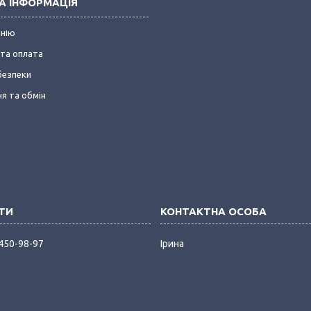
А ІНФОРМАЦІЯ
анію
та оплата
безпеки
я та обмін
 450-98-97
Ірина