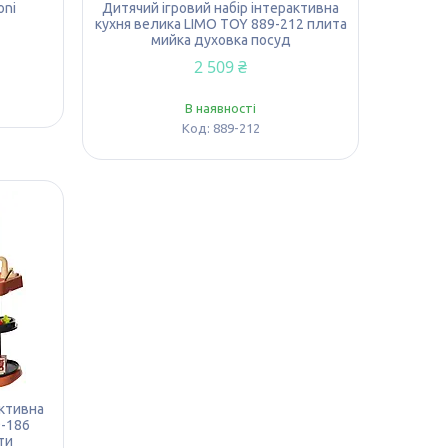
oni
Дитячий ігровий набір інтерактивна
кухня велика LIMO TOY 889-212 плита
мийка духовка посуд
2 509 ₴
В наявності
889-212
активна
9-186
ти