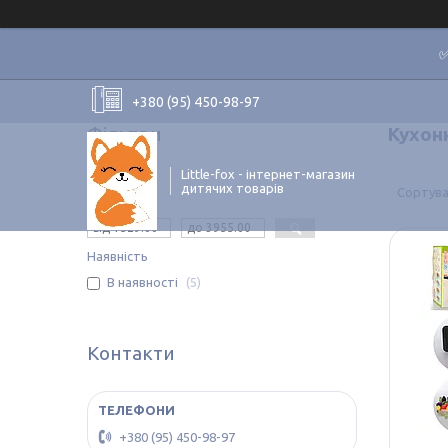
✅
+380 (95) 450-98-97
Фільтри
Кухон
Little-fox - інтернет-магазин
дитячих товарів
Ціна
Наявність
В наявності
5
Контакти
+380 (95) 450-98-97