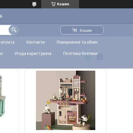
Кошик
в.
Кошик
 оплата
Контакти
Повернення та обмін
ки
Угода користувача
Політика безпеки