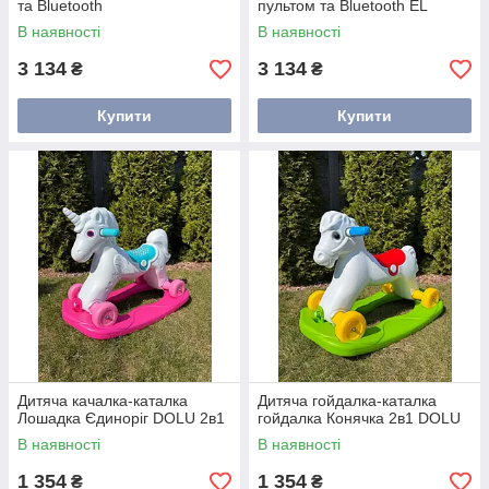
та Bluetooth
пультом та Bluetooth EL
Camino
В наявності
В наявності
3 134
3 134
₴
₴
Купити
Купити
Дитяча качалка-каталка
Дитяча гойдалка-каталка
Лошадка Єдиноріг DOLU 2в1
гойдалка Конячка 2в1 DOLU
В наявності
В наявності
1 354
1 354
₴
₴