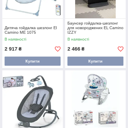
Баунсер гойдалка-шезлонг
Дитяча гойдалка шезлонг El
для новороджених EL Camino
Camino ME 1075
IZZY
В наявності
В наявності
2 917
2 466
₴
₴
Купити
Купити