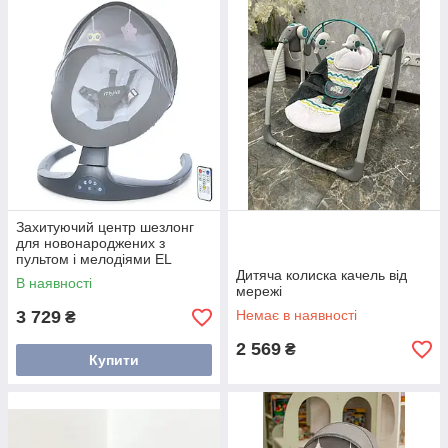
Захитуючий центр шезлонг
для новонароджених з
пультом і мелодіями EL
Camino Myla
Дитяча колиска качель від
В наявності
мережі
3 729
Немає в наявності
₴
2 569
₴
Купити