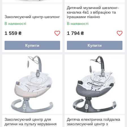
Дитячий музичний шезлонг-
качалка 4в1 з вібрацією та
Заколисуючий центр-шезлонг
іграшками піаніно
В наявності
В наявності
1 559
1 794
₴
₴
Купити
Купити
Заколисуючий центр для
Дитяча електрична гойдалка
дитини на пульту керування
заколисуючий центр з