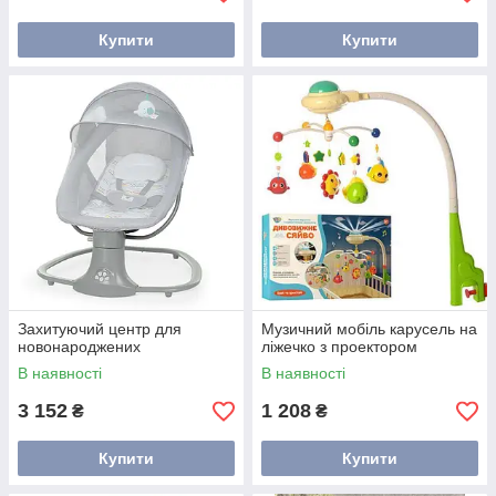
Купити
Купити
Захитуючий центр для
Музичний мобіль карусель на
новонароджених
ліжечко з проектором
В наявності
В наявності
3 152
1 208
₴
₴
Купити
Купити