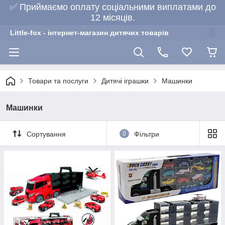
✅ Приймаємо оплату соціальними виплатами до
12 місяців.
Little-fox - інтернет-магазин дитячих товарів
Товари та послуги
Дитячі іграшки
Машинки
Машинки
Сортування
0
Фільтри