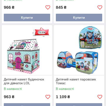
966
845
₴
₴
Купити
Купити
Дитячий намет будиночок
Дитячий намет паровозик
для дівчаток LOL
Томас
В наявності
В наявності
963
1 109
₴
₴