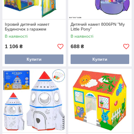
Ігровий дитячий намет
Дитячий намет 8006PN "My
Будиночок з гаражем
Little Pony"
В наявності
В наявності
1 106
688
₴
₴
Купити
Купити