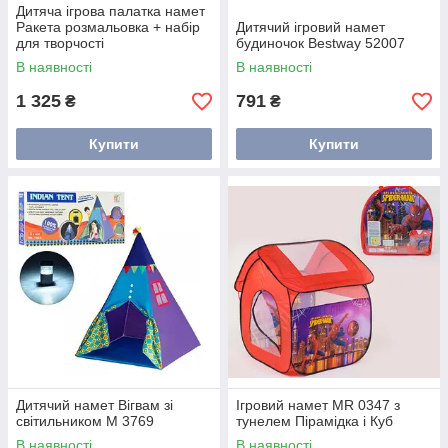
Дитяча ігрова палатка намет
Ракета розмальовка + набір
Дитячий ігровий намет
для творчості
будиночок Bestway 52007
В наявності
В наявності
1 325
791
₴
₴
Купити
Купити
Дитячий намет Вігвам зі
Ігровий намет MR 0347 з
світильником M 3769
тунелем Пірамідка і Куб
В наявності
В наявності