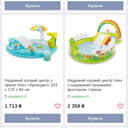
Купити
Купити
Надувний ігровий центр з
Надувний ігровий центр Intex
гіркою Intex «Крокодил» 201
з надувними іграшками,
х 170 х 84 см
фонтаном і гіркою
В наявності
В наявності
1 713
2 359
₴
₴
Купити
Купити