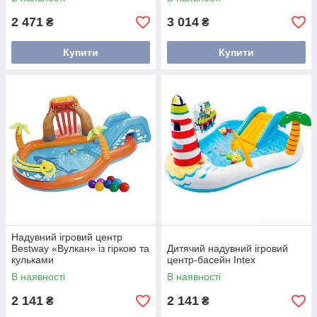
2 471
3 014
₴
₴
Купити
Купити
Надувний ігровий центр
Bestway «Вулкан» із гіркою та
Дитячий надувний ігровий
кульками
центр-басейн Intex
В наявності
В наявності
2 141
2 141
₴
₴