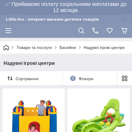
✅ Приймаємо оплату соціальними виплатами до
12 місяців.
Little-fox - інтернет-магазин дитячих товарів
Товари та послуги
Басейни
Надувні ігрові центри
Надувні ігрові центри
Сортування
0
Фільтри